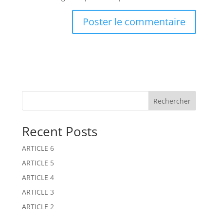
A
l
t
e
r
n
Rechercher
a
t
Recent Posts
i
v
ARTICLE 6
e
:
ARTICLE 5
ARTICLE 4
ARTICLE 3
ARTICLE 2